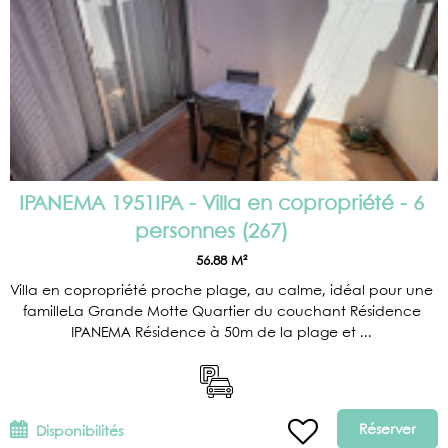
IPANEMA 1951IPA - Villa en copropriété - 6
personnes
(
267
)
56.88
M²
Villa en copropriété proche plage, au calme, idéal pour une
familleLa Grande Motte Quartier du couchant Résidence
IPANEMA Résidence à 50m de la plage et ...
Réserver
Disponibilités