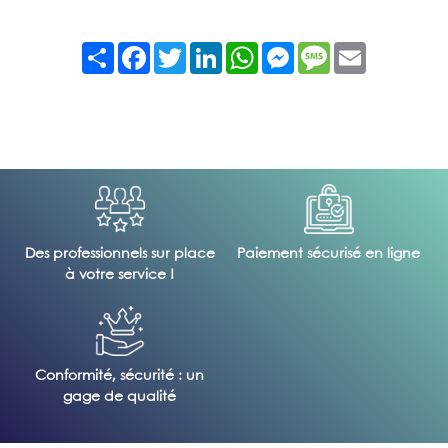
Partager
Facebook
Twitter
LinkedIn
WhatsApp
Messenger
Message
Email
Des professionnels sur place
Paiement sécurisé en ligne
à votre service !
Conformité, sécurité : un
gage de qualité