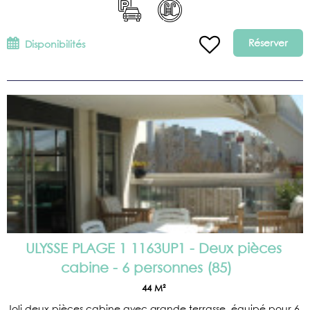
Réserver
Disponibilités
ULYSSE PLAGE 1 1163UP1 - Deux pièces
cabine - 6 personnes
(
85
)
44
M²
Joli deux pièces cabine avec grande terrasse, équipé pour 6