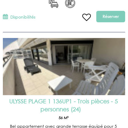
Réserver
Disponibilités
ULYSSE PLAGE 1 136UP1 - Trois pièces - 5
personnes
(
24
)
56
M²
Bel appartement avec grande terrasse équipé pour 5