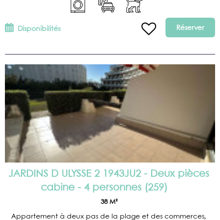
Réserver
Disponibilités
JARDINS D ULYSSE 2 1943JU2 - Deux pièces
cabine - 4 personnes
(
259
)
38
M²
Appartement à deux pas de la plage et des commerces,