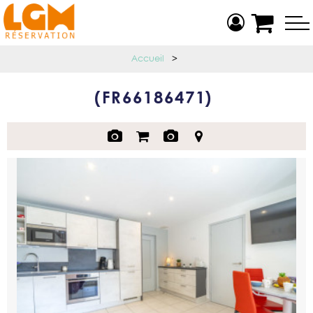
Accueil
>
(
FR66186471
)