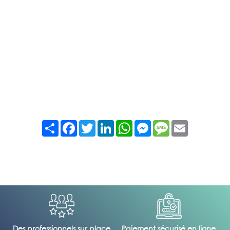
Partager
Facebook
Twitter
LinkedIn
WhatsApp
Messenger
Message
Email
Des professionnels sur place
Paiement sécurisé en ligne