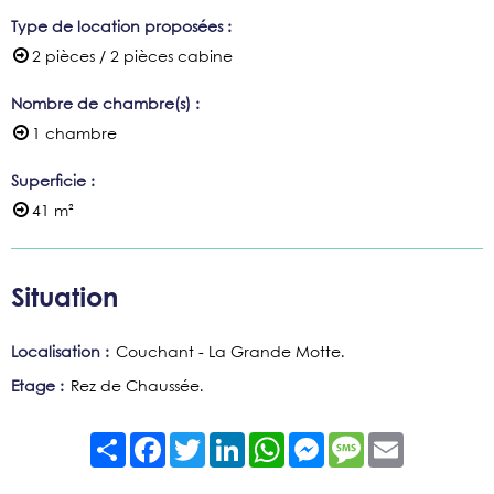
Type de location proposées
:
2 pièces / 2 pièces cabine
Nombre de chambre(s)
:
1 chambre
Superficie
:
41
m²
Situation
Localisation :
Couchant - La Grande Motte
Etage :
Rez de Chaussée
Partager
Facebook
Twitter
LinkedIn
WhatsApp
Messenger
Message
Email