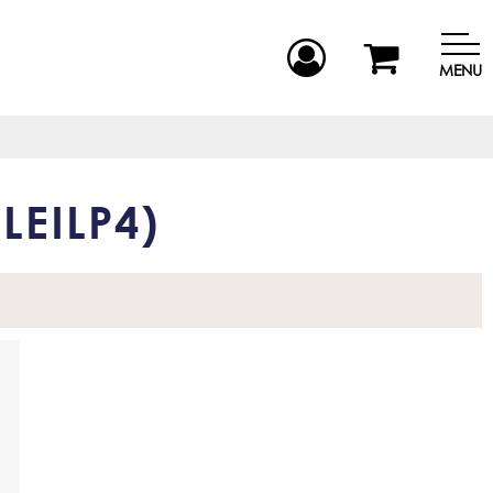
MENU
LEILP4
)