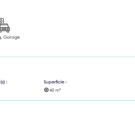
g, Garage
(s)
:
Superficie
:
40
m²