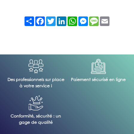
Partager
Facebook
Twitter
LinkedIn
WhatsApp
Messenger
Message
Email
Des professionnels sur place
Paiement sécurisé en ligne
à votre service !
Conformité, sécurité : un
gage de qualité