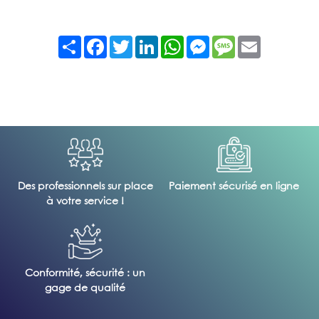
Partager
Facebook
Twitter
LinkedIn
WhatsApp
Messenger
Message
Email
Des professionnels sur place
Paiement sécurisé en ligne
à votre service !
Conformité, sécurité : un
gage de qualité