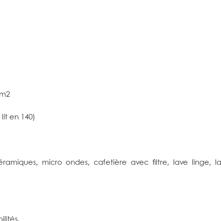
 m2
it en 140)
céramiques, micro ondes, cafetière avec filtre, lave linge, l
lités.