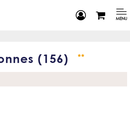
MENU
rsonnes
(
156
)