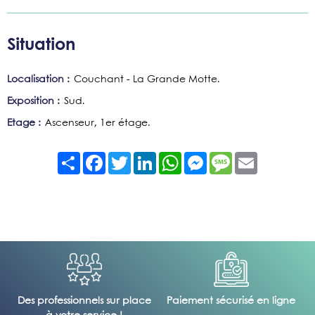
Situation
Localisation :
Couchant - La Grande Motte
Exposition :
Sud
Etage :
Ascenseur
1er étage
Partager
Facebook
Twitter
LinkedIn
WhatsApp
Messenger
Message
Email
Des professionnels sur place
Paiement sécurisé en ligne