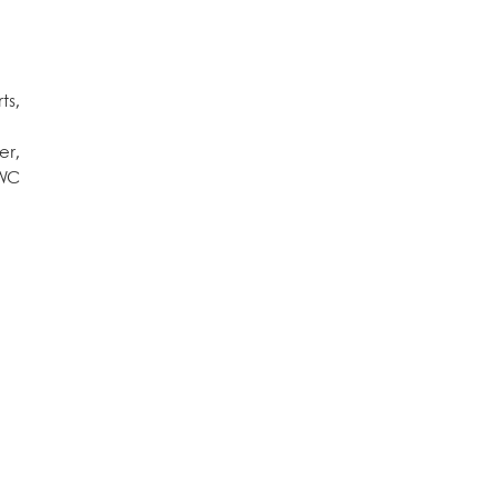
ts,
er,
 WC