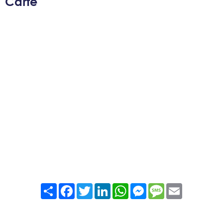
Carte
Partager
Facebook
Twitter
LinkedIn
WhatsApp
Messenger
Message
Email