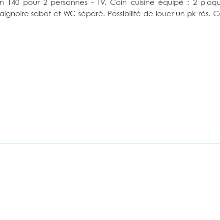
 en 140 pour 2 personnes - TV. Coin cuisine équipé : 2 plaq
baignoire sabot et WC séparé. Possibilité de louer un pk rés. 