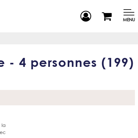
MENU
e - 4 personnes
(
199
)
 la
vec