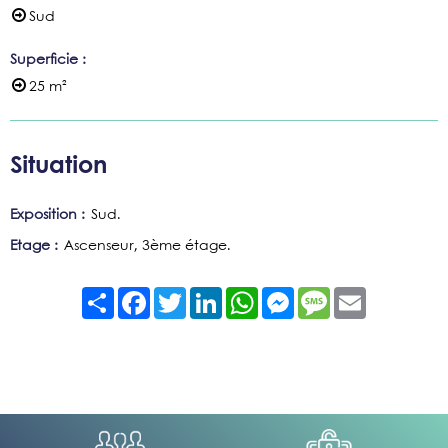
Sud
Superficie
:
25
m²
Situation
Exposition :
Sud
Etage :
Ascenseur
3ème étage
Partager
Facebook
Twitter
LinkedIn
WhatsApp
Messenger
Message
Email