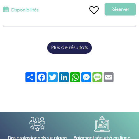
Réserver
Disponibilités
Plus de résultats
Partager
Facebook
Twitter
LinkedIn
WhatsApp
Messenger
Message
Email
Des professionnels sur place
Paiement sécurisé en ligne