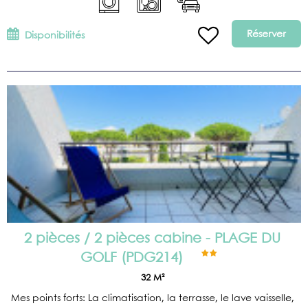
Réserver
Disponibilités
2 pièces / 2 pièces cabine - PLAGE DU
GOLF
(
PDG214
)
32
M²
Mes points forts: La climatisation, la terrasse, le lave vaisselle,