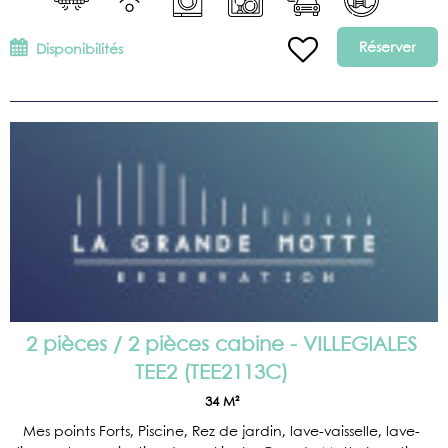
Réserver
Disponibilités
2 pièces / 2 pièces cabine - VILLEGIALES
TEE2
(
TEE2113C
)
34
M²
Mes points Forts, Piscine, Rez de jardin, lave-vaisselle, lave-