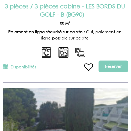
3 pièces / 3 pièces cabine - LES BORDS DU
GOLF - B
(
BG90
)
88
M²
Paiement en ligne sécurisé sur ce site :
Oui, paiement en
ligne possible sur ce site
Réserver
Disponibilités