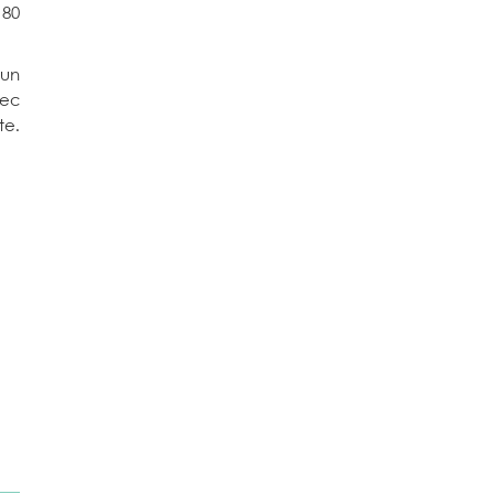
 80
 un
vec
te.