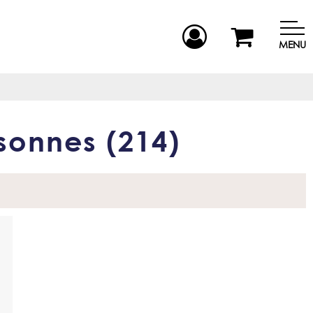
MENU
rsonnes
(
214
)