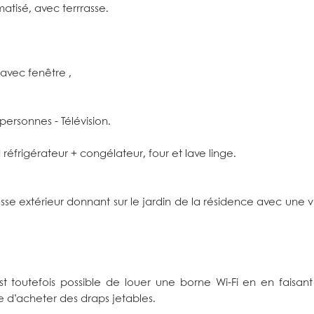
tisé, avec terrrasse.
 avec fenêtre ,
 personnes - Télévision.
d réfrigérateur + congélateur, four et lave linge.
se extérieur donnant sur le jardin de la résidence avec une 
est toutefois possible de louer une borne Wi-Fi en en faisant
e d’acheter des draps jetables.