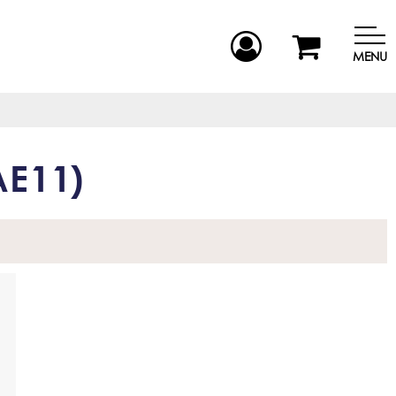
MENU
E11
)