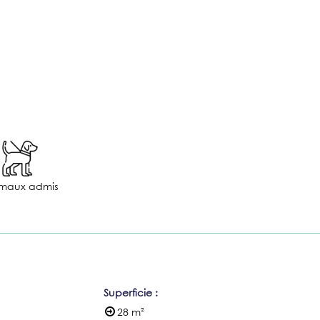
maux admis
Superficie
:
28
m²