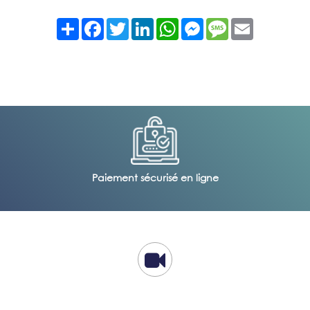
Partager
Facebook
Twitter
LinkedIn
WhatsApp
Messenger
Message
Email
Paiement sécurisé en ligne