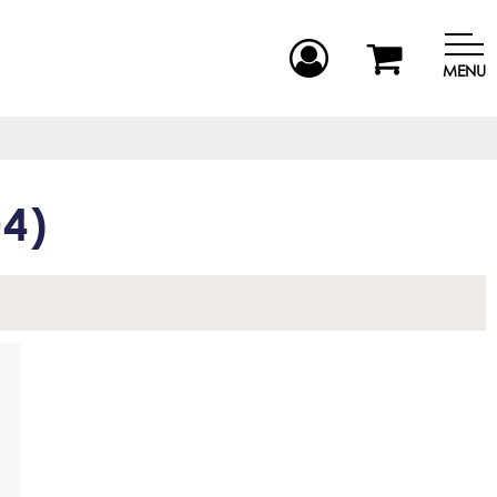
MENU
04
)